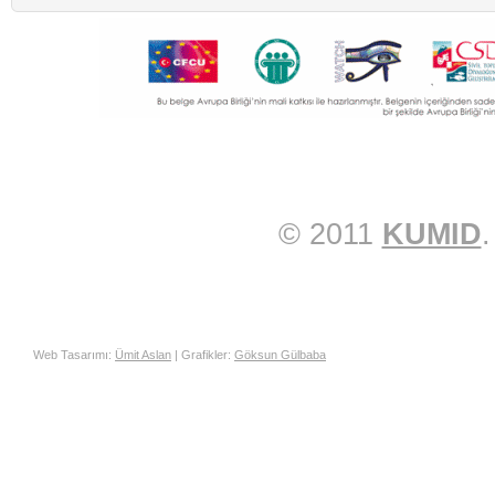
© 2011
KUMID
.
Web Tasarımı:
Ümit Aslan
| Grafikler:
Göksun Gülbaba