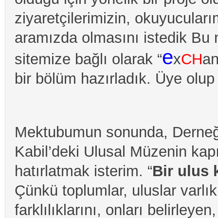
ziyaretçilerimizin, okuyucuları
aramızda olmasını istedik Bu 
e
sitemize bağlı olarak “
x
CH
an
bir bölüm hazırladık. Üye olup
Mektubumun sonunda, Derneğim
Kabil’deki Ulusal Müzenin kap
hatırlatmak isterim. “
Bir ulus 
Çünkü toplumlar, uluslar varlıkla
farklılıklarını, onları belirleye