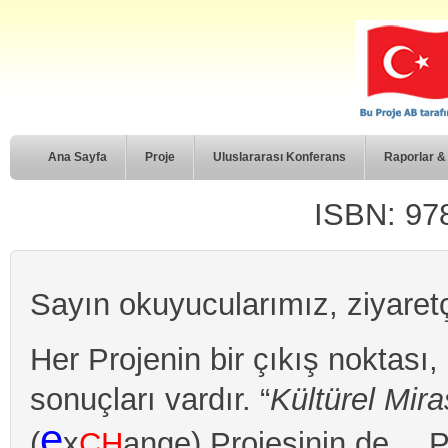
Ana Sayfa
Proje
Uluslararası Konferans
Raporlar 
ISBN: 97
Sayın okuyucularımız, ziyaretç
Her Projenin bir çıkış noktası,
sonuçları vardır. “
Kültürel Mir
e
(
x
CH
ange) Projesinin de… Pro